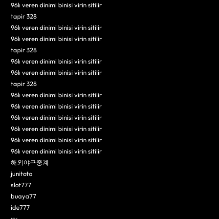
96lı veren dinimi binisi virin sitilir
tapir 328
96lı veren dinimi binisi virin sitilir
96lı veren dinimi binisi virin sitilir
tapir 328
96lı veren dinimi binisi virin sitilir
96lı veren dinimi binisi virin sitilir
tapir 328
96lı veren dinimi binisi virin sitilir
96lı veren dinimi binisi virin sitilir
96lı veren dinimi binisi virin sitilir
96lı veren dinimi binisi virin sitilir
96lı veren dinimi binisi virin sitilir
96lı veren dinimi binisi virin sitilir
해외야구중계
junitoto
slot777
buaya77
ide777
xv