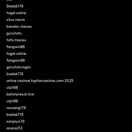
Badak178
togel online
situs resmi
bandar macau
gurutoto
toto macau
fangwin88
togel online
fangwin88
gurutoto login
badak178
online casinos toptiercasinos.com 2025
cipit88
betstarexch live
cipit88
musang178
badak178
sanjaya78
arena212