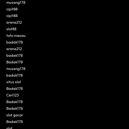
musang178
cipit88
cipit88
arena212
slot88
toto macau
badak178
arena212
badak178
Badak178
musang178
badak178
situs slot
Badak178
Ceri123
Badak178
Badak178
slot gacor
Badak178
slot