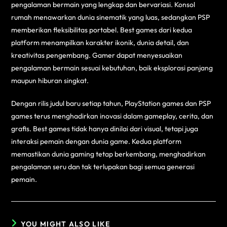
pengalaman bermain yang lengkap dan bervariasi. Konsol
rumah menawarkan dunia sinematik yang luas, sedangkan PSP
memberikan fleksibilitas portabel. Best games dari kedua
platform menampilkan karakter ikonik, dunia detail, dan
kreativitas pengembang. Gamer dapat menyesuaikan
pengalaman bermain sesuai kebutuhan, baik eksplorasi panjang
maupun hiburan singkat.
Dengan rilis judul baru setiap tahun, PlayStation games dan PSP
games terus menghadirkan inovasi dalam gameplay, cerita, dan
grafis. Best games tidak hanya dinilai dari visual, tetapi juga
interaksi pemain dengan dunia game. Kedua platform
memastikan dunia gaming tetap berkembang, menghadirkan
pengalaman seru dan tak terlupakan bagi semua generasi
pemain.
YOU MIGHT ALSO LIKE