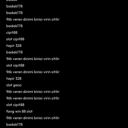
badak178
badak178
96lı veren dinimi binisi virin sitilir
badak178
cipit88
slot cipit88
tapir 328
badak178
96lı veren dinimi binisi virin sitilir
slot cipit88
96lı veren dinimi binisi virin sitilir
tapir 328
slot gaco
96lı veren dinimi binisi virin sitilir
96lı veren dinimi binisi virin sitilir
slot cipit88
fang win 88 slot
96lı veren dinimi binisi virin sitilir
badak178