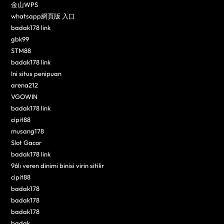
金山WPS
whatsapp網頁版 入口
badak178 link
gbk99
STM88
badak178 link
Ini situs penipuan
arena212
VGOWIN
badak178 link
cipit88
musang178
Slot Gacor
badak178 link
96lı veren dinimi binisi virin sitilir
cipit88
badak178
badak178
badak178
badak