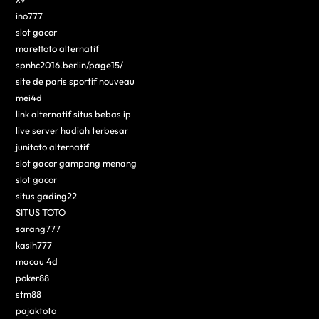
ino777
slot gacor
marettoto alternatif
spnhc2016.berlin/page15/
site de paris sportif nouveau
mei4d
link alternatif situs bebas ip
live server hadiah terbesar
junitoto alternatif
slot gacor gampang menang
slot gacor
situs gading22
SITUS TOTO
sarang777
kasih777
macau 4d
poker88
stm88
pajaktoto