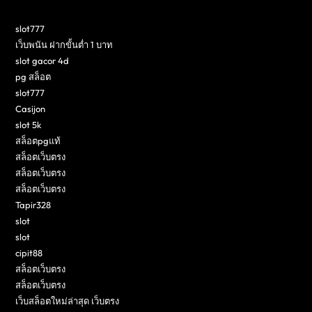
slot777
เว็บพนัน ฝากขั้นต่ำ 1 บาท
slot gacor 4d
pg สล็อต
slot777
Casijon
slot 5k
สล็อตpgแท้
สล็อตเว็บตรง
สล็อตเว็บตรง
สล็อตเว็บตรง
Tapir328
slot
slot
cipit88
สล็อตเว็บตรง
สล็อตเว็บตรง
เว็บสล็อตใหม่ล่าสุด เว็บตรง