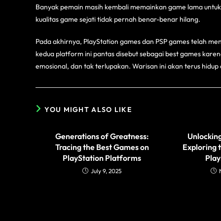
Banyak pemain masih kembali memainkan game lama untuk 
kualitas game sejati tidak pernah benar-benar hilang.
Pada akhirnya, PlayStation games dan PSP games telah meni
kedua platform ini pantas disebut sebagai best games ka
emosional, dan tak terlupakan. Warisan ini akan terus hidup 
YOU MIGHT ALSO LIKE
Generations of Greatness:
Unlockin
Tracing the Best Games on
Exploring 
PlayStation Platforms
Play
July 9, 2025