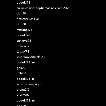
badak178
online casinos toptiercasinos.com 2025
cipit88
betstarexch live
cipit88
musang178
badak178
sanjaya78
arena212
金山WPS
whatsapp網頁版 入口
badak178 link
gbk99
STM88
badak178 link
Ini situs penipuan
arena212
VGOWIN
badak178 link
cipit88