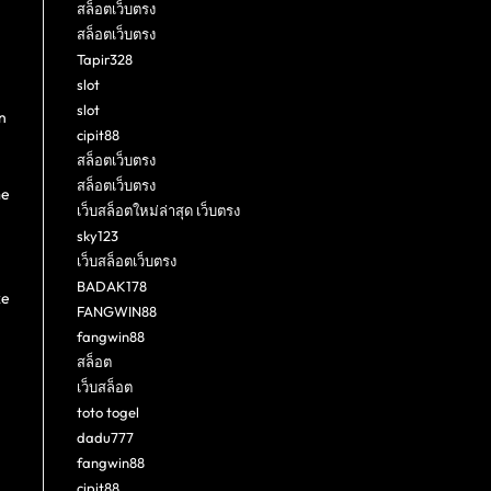
สล็อตเว็บตรง
สล็อตเว็บตรง
Tapir328
slot
slot
n
cipit88
สล็อตเว็บตรง
สล็อตเว็บตรง
me
เว็บสล็อตใหม่ล่าสุด เว็บตรง
sky123
เว็บสล็อตเว็บตรง
BADAK178
ke
FANGWIN88
fangwin88
สล็อต
เว็บสล็อต
toto togel
dadu777
fangwin88
cipit88