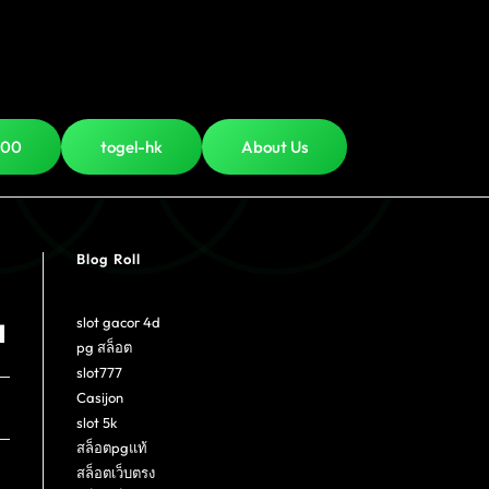
000
togel-hk
About Us
Blog Roll
a
slot gacor 4d
pg สล็อต
slot777
Casijon
slot 5k
สล็อตpgแท้
สล็อตเว็บตรง