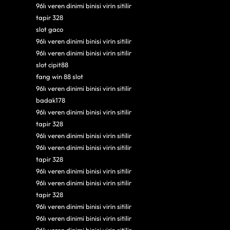
96lı veren dinimi binisi virin sitilir
tapir 328
slot gaco
96lı veren dinimi binisi virin sitilir
96lı veren dinimi binisi virin sitilir
slot cipit88
fang win 88 slot
96lı veren dinimi binisi virin sitilir
badak178
96lı veren dinimi binisi virin sitilir
tapir 328
96lı veren dinimi binisi virin sitilir
96lı veren dinimi binisi virin sitilir
tapir 328
96lı veren dinimi binisi virin sitilir
96lı veren dinimi binisi virin sitilir
tapir 328
96lı veren dinimi binisi virin sitilir
96lı veren dinimi binisi virin sitilir