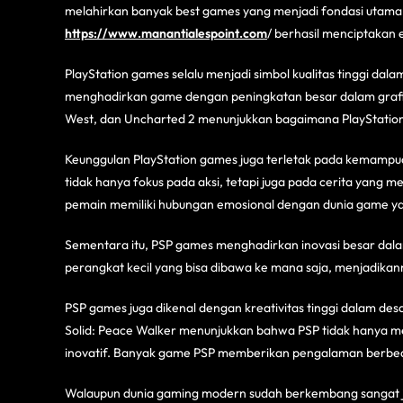
melahirkan banyak best games yang menjadi fondasi utam
https://www.manantialespoint.com
/ berhasil menciptakan 
PlayStation games selalu menjadi simbol kualitas tinggi dal
menghadirkan game dengan peningkatan besar dalam grafis
West, dan Uncharted 2 menunjukkan bagaimana PlayStation
Keunggulan PlayStation games juga terletak pada kemamp
tidak hanya fokus pada aksi, tetapi juga pada cerita yang
pemain memiliki hubungan emosional dengan dunia game y
Sementara itu, PSP games menghadirkan inovasi besar dal
perangkat kecil yang bisa dibawa ke mana saja, menjadikann
PSP games juga dikenal dengan kreativitas tinggi dalam de
Solid: Peace Walker menunjukkan bahwa PSP tidak hanya men
inovatif. Banyak game PSP memberikan pengalaman berbed
Walaupun dunia gaming modern sudah berkembang sangat ja