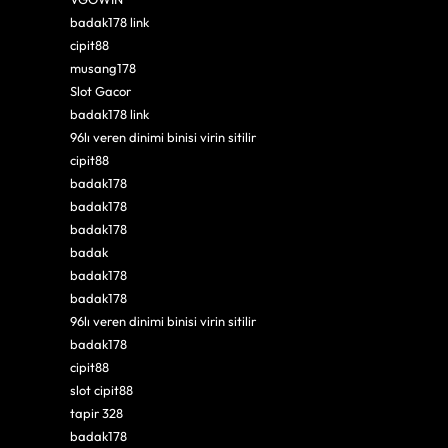
badak178 link
cipit88
musang178
Slot Gacor
badak178 link
96lı veren dinimi binisi virin sitilir
cipit88
badak178
badak178
badak178
badak
badak178
badak178
96lı veren dinimi binisi virin sitilir
badak178
cipit88
slot cipit88
tapir 328
badak178