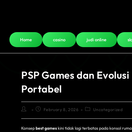
Home
casino
judi online
sl
PSP Games dan Evolusi
Portabel
February 8, 2026
Uncategorized
Konsep
best games
kini tidak lagi terbatas pada konsol rum