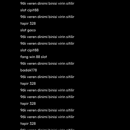
96lı veren dinimi binisi virin sitilir
slot cipit88
96lı veren dinimi binisi virin sitilir
tapir 328
slot gaco
96lı veren dinimi binisi virin sitilir
96lı veren dinimi binisi virin sitilir
slot cipit88
fang win 88 slot
96lı veren dinimi binisi virin sitilir
badak178
96lı veren dinimi binisi virin sitilir
tapir 328
96lı veren dinimi binisi virin sitilir
96lı veren dinimi binisi virin sitilir
tapir 328
96lı veren dinimi binisi virin sitilir
96lı veren dinimi binisi virin sitilir
tapir 328