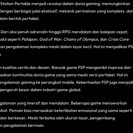
yStation Portable menjadi revolusi dalam dunia gaming, memungkinkan
gan berbagai judul eksklusif, mekanik permainan yang kompleks, da
alam bentuk portabel.
n. Dari aksi penuh adrenalin hingga RPG mendalam dan balapan cepat,
dul seperti
Patapon
,
God of War: Chains of Olympus
, dan
Crisis Core:
pengalaman kompleks meski dalam layar kecil. Hal ini menjadikan P
.
kualitas cerita dan desain. Banyak game PSP mengambil inspirasi dari
sakan kontinuitas dunia game yang sama meski versi portabel. Hal ini
ngalaman gaming ke perangkat mobile. Keberhasilan PSP juga menjadi
 pengaruh besar dalam industri game global.
galaman yang imersif dan mendalam. Beberapa game menawarkan
mikat. Pemain bisa merasakan keterlibatan emosional yang sama seperti
 dan berkesan. Meski terbatas oleh ukuran layar, pengembang
an pengalaman bermain.