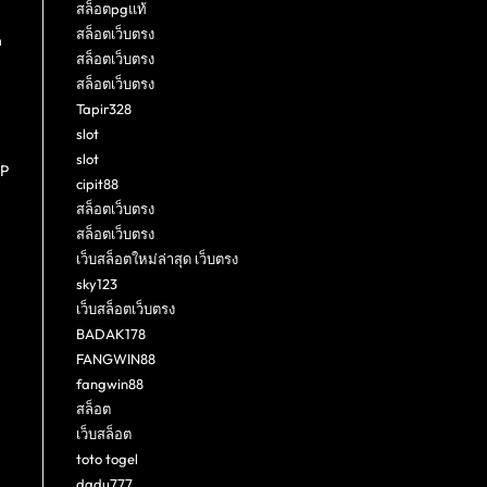
สล็อตpgแท้
สล็อตเว็บตรง
n
สล็อตเว็บตรง
สล็อตเว็บตรง
Tapir328
slot
slot
SP
cipit88
สล็อตเว็บตรง
สล็อตเว็บตรง
เว็บสล็อตใหม่ล่าสุด เว็บตรง
sky123
เว็บสล็อตเว็บตรง
BADAK178
FANGWIN88
fangwin88
สล็อต
เว็บสล็อต
toto togel
dadu777