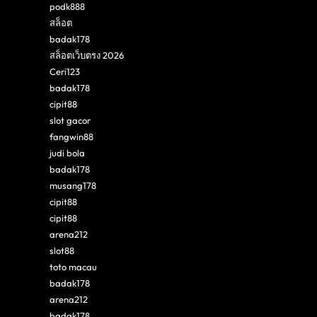
podk888
สล็อต
badak178
สล็อตเว็บตรง 2026
Ceri123
badak178
cipit88
slot gacor
fangwin88
judi bola
badak178
musang178
cipit88
cipit88
arena212
slot88
toto macau
badak178
arena212
badak178