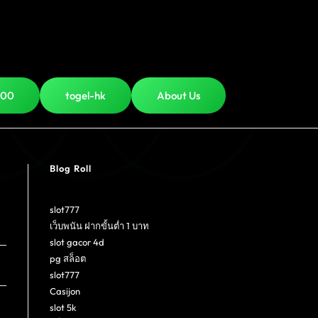
000
togel-hk
About Us
Blog Roll
slot777
เว็บพนัน ฝากขั้นต่ำ 1 บาท
slot gacor 4d
pg สล็อต
slot777
Casijon
slot 5k