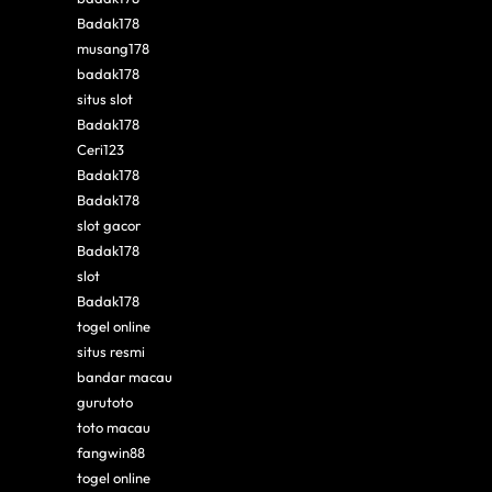
Badak178
musang178
badak178
situs slot
Badak178
Ceri123
Badak178
Badak178
slot gacor
Badak178
slot
Badak178
togel online
situs resmi
bandar macau
gurutoto
toto macau
fangwin88
togel online